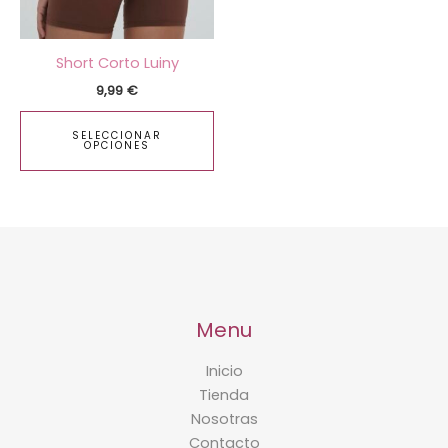
opciones
se
pueden
Short Corto Luiny
elegir
9,99
€
en
la
SELECCIONAR
página
OPCIONES
de
producto
Menu
Inicio
Tienda
Nosotras
Contacto