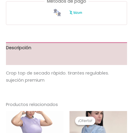
Métodos de pago
Descripción
Información adicional
Crop top de secado rápido. tirantes regulables.
sujeción premium
Productos relacionados
El
El
Este
Es
precio
precio
¡Oferta!
¡Oferta!
producto
pr
original
actual
tiene
era:
es:
ti