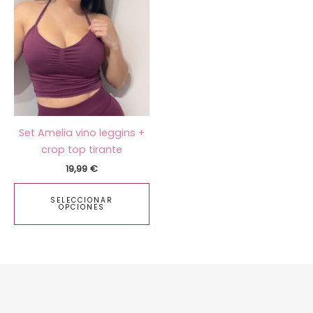
producto
tiene
múltiples
variantes.
Las
opciones
se
pueden
Set Amelia vino leggins +
elegir
crop top tirante
en
19,99
€
la
página
SELECCIONAR
de
OPCIONES
producto