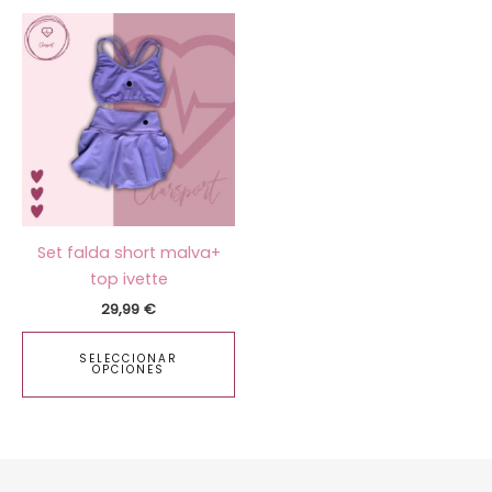
Este
producto
tiene
múltiples
variantes.
Las
opciones
se
pueden
Set falda short malva+
elegir
top ivette
en
29,99
€
la
página
SELECCIONAR
de
OPCIONES
producto