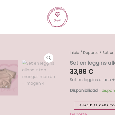
Set
Inicio
/
Deporte
/ Set en
en
Set en leggins a
leggins
allana
33,99
€
+
top
Set en leggins allana
mangas
marrón
Disponibilidad:
1 dispon
cantidad
AÑADIR AL CARRITO
Deporte