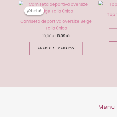
El
El
precio
precio
¡Oferta!
¡Oferta!
original
actual
Top 
era:
es:
Camiseta deportiva oversize Beige
19,00 €.
13,99 €.
Talla única
19,00
€
13,99
€
AÑADIR AL CARRITO
Menu