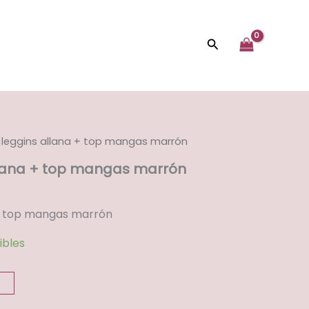
allana
+
top
Buscar
mangas
marrón
cantidad
 leggins allana + top mangas marrón
llana + top mangas marrón
 + top mangas marrón
ibles