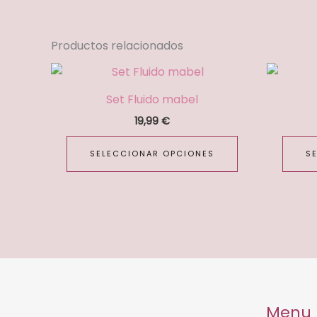
Productos relacionados
Este
producto
Set Fluido mabel
tiene
19,99
€
múltiples
variantes.
SELECCIONAR OPCIONES
S
Las
opciones
se
pueden
elegir
en
la
página
Menu
de