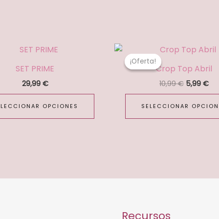
El
El
Este
precio
pr
producto
¡Oferta!
¡Oferta!
original
ac
SET PRIME
Crop Top Abril
tiene
era:
es:
10,99 €.
5,9
29,99
€
10,99
€
5,99
€
múltiples
variantes.
ELECCIONAR OPCIONES
SELECCIONAR OPCION
Las
opciones
se
pueden
elegir
en
la
página
Recursos
de