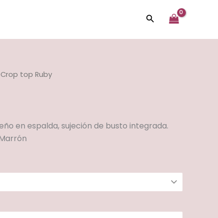
Buscar
 Crop top Ruby
eño en espalda, sujeción de busto integrada.
 Marrón