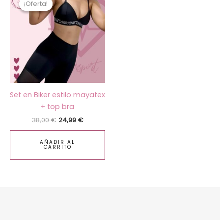
¡Oferta!
¡Oferta!
original
actual
era:
es:
38,00 €.
24,99 €.
Set en Biker estilo mayatex
+ top bra
38,00
€
24,99
€
AÑADIR AL
CARRITO