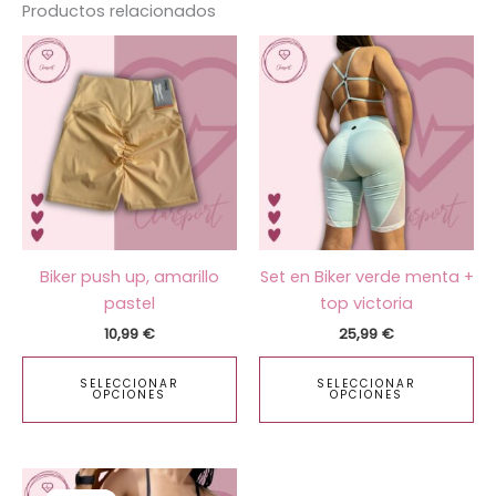
Productos relacionados
Este
Es
producto
pr
tiene
ti
múltiples
mú
variantes.
va
Las
La
opciones
op
se
se
pueden
pu
Biker push up, amarillo
Set en Biker verde menta +
elegir
ele
pastel
top victoria
en
en
10,99
€
25,99
€
la
la
página
pá
SELECCIONAR
SELECCIONAR
de
de
OPCIONES
OPCIONES
producto
pr
El
El
precio
precio